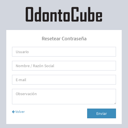
Resetear Contraseña
Usuario
Apellido
Nombre
/
E-
Razón
mail
Social
Observación
Volver
Enviar